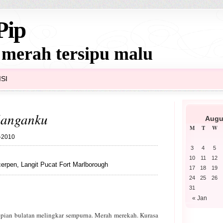
Pip
 merah tersipu malu
SI
langanku
Augu
M
T
W
6-2010
3
4
5
10
11
12
cerpen
,
Langit Pucat Fort Marlborough
17
18
19
24
25
26
31
« Jan
tepian bulatan melingkar sempurna. Merah merekah. Kurasa