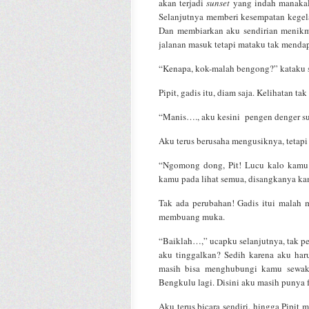
akan terjadi
sunset
yang indah manakala
Selanjutnya memberi kesempatan kege
Dan membiarkan aku sendirian menikm
jalanan masuk tetapi mataku tak mendap
“Kenapa, kok-malah bengong?” kataku s
Pipit, gadis itu, diam saja. Kelihatan 
“Manis…., aku kesini pengen denger su
Aku terus berusaha mengusiknya, tetapi 
“Ngomong dong, Pit! Lucu kalo kamu 
kamu pada lihat semua, disangkanya k
Tak ada perubahan! Gadis itui malah 
membuang muka.
“Baiklah…,” ucapku selanjutnya, tak pe
aku tinggalkan? Sedih karena aku har
masih bisa menghubungi kamu sewakt
Bengkulu lagi. Disini aku masih punya
Aku terus bicara sendiri, hingga Pipi