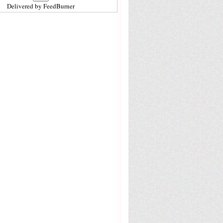
Delivered by
FeedBurner