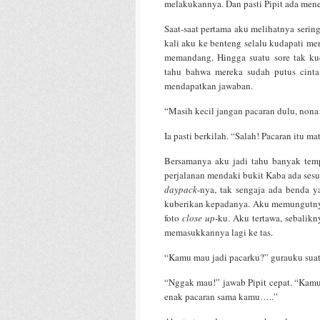
melakukannya. Dan pasti Pipit ada men
Saat-saat pertama aku melihatnya serin
kali aku ke benteng selalu kudapati me
memandang. Hingga suatu sore tak ku
tahu bahwa mereka sudah putus cinta.
mendapatkan jawaban.
“Masih kecil jangan pacaran dulu, nona
Ia pasti berkilah. “Salah! Pacaran itu 
Bersamanya aku jadi tahu banyak temp
perjalanan mendaki bukit Kaba ada ses
daypack
-nya, tak sengaja ada benda y
kuberikan kepadanya. Aku memungutnya 
foto
close up
-ku. Aku tertawa, sebalik
memasukkannya lagi ke tas.
“Kamu mau jadi pacarku?” gurauku suat
“Nggak mau!” jawab Pipit cepat. “Kamu 
enak pacaran sama kamu…..”