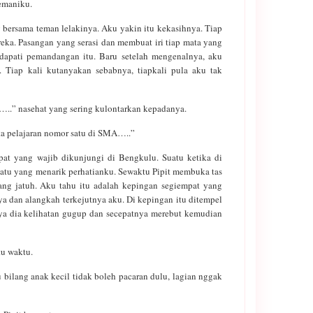
emaniku.
g bersama teman lelakinya. Aku yakin itu kekasihnya. Tiap
reka. Pasangan yang serasi dan membuat iri tiap mata yang
dapati pemandangan itu. Baru setelah mengenalnya, aku
 Tiap kali kutanyakan sebabnya, tiapkali pula aku tak
…..” nasehat yang sering kulontarkan kepadanya.
mata pelajaran nomor satu di SMA…..”
at yang wajib dikunjungi di Bengkulu. Suatu ketika di
uatu yang menarik perhatianku. Sewaktu Pipit membuka tas
ang jatuh. Aku tahu itu adalah kepingan segiempat yang
dan alangkah terkejutnya aku. Di kepingan itu ditempel
nya dia kelihatan gugup dan secepatnya merebut kemudian
u waktu.
bilang anak kecil tidak boleh pacaran dulu, lagian nggak