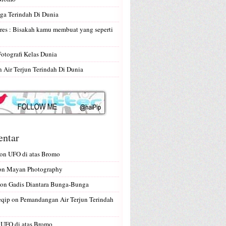
ga Terindah Di Dunia
res : Bisakah kamu membuat yang seperti
Fotografi Kelas Dunia
Air Terjun Terindah Di Dunia
ntar
on
UFO di atas Bromo
on
Mayan Photography
on
Gadis Diantara Bunga-Bunga
eqip
on
Pemandangan Air Terjun Terindah
n
UFO di atas Bromo