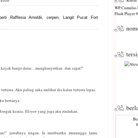
6-2010
WP Cumulus F
Flash Player
9 
rti Rafflesia Arnoldii
,
cerpen
,
Langit Pucat Fort
nom
ters
“…kayak banjir deras…menghanyutkan dan cepat!”
 tertawa. Aku paling suka melihat dia kalau tertawa lepas.
ku bertanya
berl
dongak keatas.
Eksyen
yang juga aku rindukan.
Be
M
ban!” jawabnya ringan. Ia menbuatku menunggu lama.