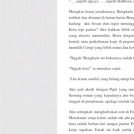
“…..seperti apa,ya ….. seperti Rafflesia
Mungkin benar jawabannya. Bengkulu i
terlihat dan ditemui di hutan-hutan Ben
kadang aku bosan dan ingin meningg
Kota tepi pantai? Aku bahkan lebih s
yang eksotis menurutku. Hawa dingin
kental, atau perkebunan kopi di pegun
memilih Curup yang lebih ramai dan kot
“Nggak! Bengkulu ini bukannya indah te
“Nggak bisa!” ia menukas cepat.
“Lho-kamu sendiri yang bilang mirip bu
Aku jadi akrab dengan Pipit yang mul
Seorang teman yang kepadanya aku be
tinggal di perantauan, apalagi setelah l
Aku seringkali menghabiskan sore di Fo
Menikmati senja kalau sudah tak ada pe
buta sudah berlari-lari sampai pantai
kerja sepekan. Entah ini baik untuk