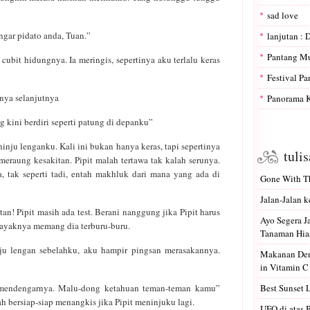
sad love
ngar pidato anda, Tuan.”
lanjutan : 
Pantang M
ubit hidungnya. Ia meringis, sepertinya aku terlalu keras
Festival P
nya selanjutnya
Panorama K
ng kini berdiri seperti patung di depanku”
nju lenganku. Kali ini bukan hanya keras, tapi sepertinya
tuli
eraung kesakitan. Pipit malah tertawa tak kalah serunya.
a, tak seperti tadi, entah makhluk dari mana yang ada di
Gone With Th
Jalan-Jalan k
n! Pipit masih ada test. Berani nanggung jika Pipit harus
Ayo Segera 
 kayaknya memang dia terburu-buru.
Tanaman Hias
ju lengan sebelahku, aku hampir pingsan merasakannya.
Makanan Den
in Vitamin C
 mendengarnya. Malu-dong ketahuan teman-teman kamu”
Best Sunset 
ah bersiap-siap menangkis jika Pipit meninjuku lagi.
UFO di atas