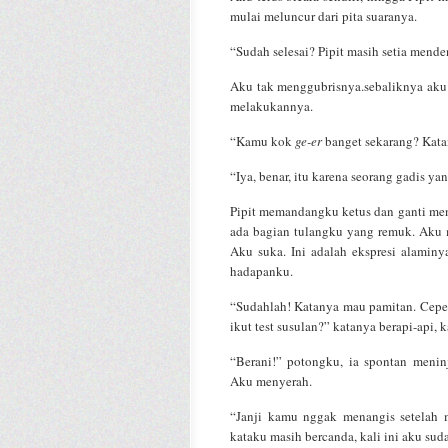
mulai meluncur dari pita suaranya.
“Sudah selesai? Pipit masih setia mende
Aku tak menggubrisnya.sebaliknya aku c
melakukannya.
“Kamu kok
ge-er
banget sekarang? Kata
“Iya, benar, itu karena seorang gadis ya
Pipit memandangku ketus dan ganti meni
ada bagian tulangku yang remuk. Aku m
Aku suka. Ini adalah ekspresi alaminy
hadapanku.
“Sudahlah! Katanya mau pamitan. Cepeta
ikut test susulan?” katanya berapi-api,
“Berani!” potongku, ia spontan menin
Aku menyerah.
“Janji kamu nggak menangis setelah
kataku masih bercanda, kali ini aku sud