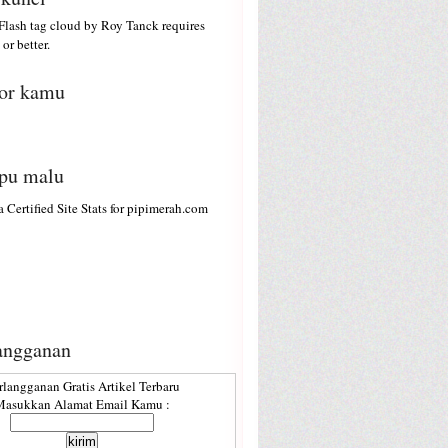
lash tag cloud by
Roy Tanck
requires
or better.
or kamu
ipu malu
angganan
rlangganan Gratis Artikel Terbaru
asukkan Alamat Email Kamu :