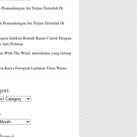
n
Pemandangan Air Terjun Terindah Di
n
Pemandangan Air Terjun Terindah Di
egera Jadikan Rumah Kamu Cantik Dengan
 Anti Polutan
e With The Wind, melodrama yang tertiup
on
Karya Fotografi Ledakan Tinta Warna
gori
p
 kunci