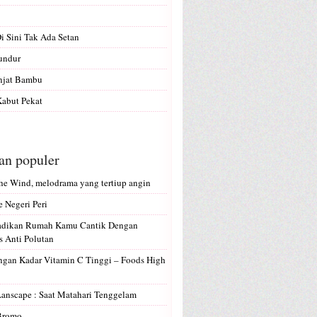
Di Sini Tak Ada Setan
undur
anjat Bambu
abut Pekat
san populer
e Wind, melodrama yang tertiup angin
e Negeri Peri
Jadikan Rumah Kamu Cantik Dengan
 Anti Polutan
gan Kadar Vitamin C Tinggi – Foods High
Lanscape : Saat Matahari Tenggelam
 Bromo