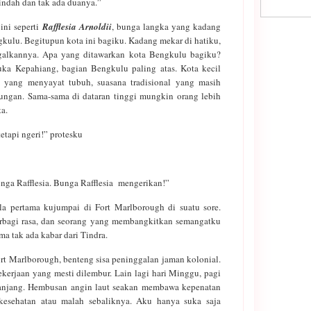
, indah dan tak ada duanya.”
ni seperti
Rafflesia Arnoldii
, bunga langka yang kadang
gkulu. Begitupun kota ini bagiku. Kadang mekar di hatiku,
alkannya. Apa yang ditawarkan kota Bengkulu bagiku?
uka Kepahiang, bagian Bengkulu paling atas. Kota kecil
 yang menyayat tubuh, suasana tradisional yang masih
ungan. Sama-sama di dataran tinggi mungkin orang lebih
a.
tapi ngeri!” protesku
nga Rafflesia. Bunga Rafflesia mengerikan!”
a pertama kujumpai di Fort Marlborough di suatu sore.
rbagi rasa, dan seorang yang membangkitkan semangatku
ama tak ada kabar dari Tindra.
rt Marlborough, benteng sisa peninggalan jaman kolonial.
kerjaan yang mesti dilembur. Lain lagi hari Minggu, pagi
 Panjang. Hembusan angin laut seakan membawa kepenatan
 kesehatan atau malah sebaliknya. Aku hanya suka saja