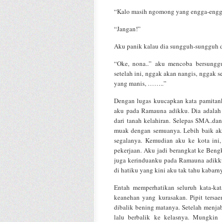
“Kalo masih ngomong yang engga-engga 
“Jangan!”
Aku panik kalau dia sungguh-sungguh 
“Oke, nona..” aku mencoba bersungguh
setelah ini, nggak akan nangis, nggak 
yang manis, ……..”
Dengan lugas kuucapkan kata pamitank
aku pada Ramauna adikku. Dia adalah 
dari tanah kelahiran. Selepas SMA..da
muak dengan semuanya. Lebih baik a
segalanya. Kemudian aku ke kota ini
pekerjaan. Aku jadi berangkat ke Beng
juga kerinduanku pada Ramauna adikku
di hatiku yang kini aku tak tahu kabarn
Entah memperhatikan seluruh kata-kata
keanehan yang kurasakan. Pipit tersa
dibalik bening matanya. Setelah menjab
lalu berbalik ke kelasnya. Mungkin 