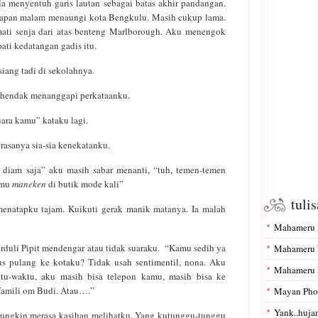
 menyentuh garis lautan sebagai batas akhir pandangan.
lapan malam menaungi kota Bengkulu. Masih cukup lama.
ati senja dari atas benteng Marlborough. Aku menengok
ati kedatangan gadis itu.
iang tadi di sekolahnya.
tak hendak menanggapi perkataanku.
ara kamu” kataku lagi.
rasanya sia-sia kenekatanku.
diam saja” aku masih sabar menanti, “tuh, temen-temen
amu
maneken
di butik mode kali”
tuli
menatapku tajam. Kuikuti gerak manik matanya. Ia malah
Mahameru I
rduli Pipit mendengar atau tidak suaraku. “Kamu sedih ya
Mahameru I
us pulang ke kotaku? Tidak usah sentimentil, nona. Aku
Mahameru I
u-waktu, aku masih bisa telepon kamu, masih bisa ke
 famili om Budi. Atau….”
Mayan Pho
Yank..hujan
t mungkin merasa kasihan melihatku. Yang kutunggu-tunggu