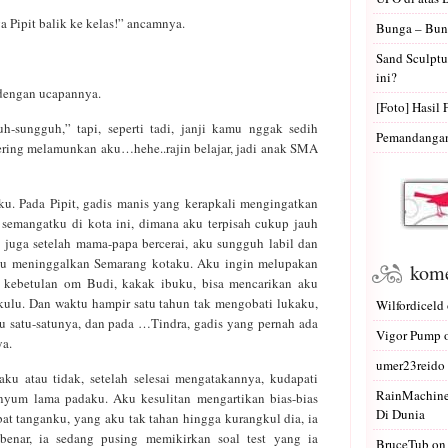
Pipit balik ke kelas!” ancamnya.
Bunga – Bun
Sand Sculptu
ini?
dengan ucapannya.
[Foto] Hasil 
-sungguh,” tapi, seperti tadi, janji kamu nggak sedih
Pemandangan 
sering melamunkan aku…hehe..rajin belajar, jadi anak SMA
u. Pada Pipit, gadis manis yang kerapkali mengingatkan
semangatku di kota ini, dimana aku terpisah cukup jauh
n juga setelah mama-papa bercerai, aku sungguh labil dan
ku meninggalkan Semarang kotaku. Aku ingin melupakan
kome
, kebetulan om Budi, kakak ibuku, bisa mencarikan aku
kulu. Dan waktu hampir satu tahun tak mengobati lukaku,
Wilfordiceld
 satu-satunya, dan pada …Tindra, gadis yang pernah ada
Vigor Pump
ya.
umer23reido
ku atau tidak, setelah selesai mengatakannya, kudapati
RainMachin
enyum lama padaku. Aku kesulitan mengartikan bias-bias
Di Dunia
at tanganku, yang aku tak tahan hingga kurangkul dia, ia
benar, ia sedang pusing memikirkan soal test yang ia
BruceTub
o