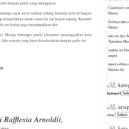
ekolah dengan galau yang menggayut.
Candyunv
o
berapa anak kecil terlihat sedang bermain bola di bagian
Dunia
p mengasikkan meski arena itu tak begitu lapang. Kuamati
Zodiaccmh
o
dis itu belum juga menampakkan diri.
Dunia
us. Melaju beberapa puluh kilometer meninggalkan kota
arts
on
Ayo S
da sesuatu yang harus kuselesaikan dengan gadis itu.
Tanaman Hias
cerpin
on
Gon
angin
moel collins
gh
Dalam Air
kate
kategori
arsi
arsip
i Rafflesia Arnoldii,
kata