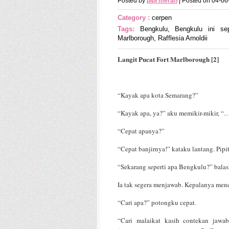
Posted by
pipi merah
| Posted on 04-0
Category :
cerpen
Tags:
Bengkulu
,
Bengkulu ini sepe
Marlborough
,
Rafflesia Arnoldii
Langit Pucat Fort Marlborough [2]
“Kayak apa kota Semarang?”
“Kayak apa, ya?” aku memikir-mikir, 
“Cepat apanya?”
“Cepat banjirnya!” kataku lantang. Pipit
“Sekarang seperti apa Bengkulu?” balas
Ia tak segera menjawab. Kepalanya men
“Cari apa?” potongku cepat.
“Cari malaikat kasih contekan jawa