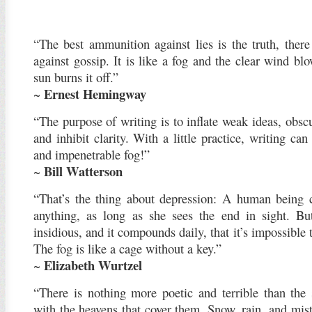
“The best ammunition against lies is the truth, ther
against gossip. It is like a fog and the clear wind bl
sun burns it off.”
Ernest Hemingway
~
“The purpose of writing is to inflate weak ideas, obsc
and inhibit clarity. With a little practice, writing ca
and impenetrable fog!”
Bill Watterson
~
“That’s the thing about depression: A human being 
anything, as long as she sees the end in sight. Bu
insidious, and it compounds daily, that it’s impossible 
The fog is like a cage without a key.”
Elizabeth Wurtzel
~
“There is nothing more poetic and terrible than the 
with the heavens that cover them. Snow, rain, and mist