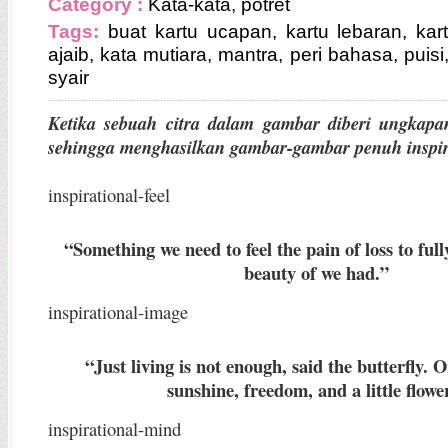
Category :
Kata-kata
,
potret
Tags:
buat kartu ucapan
,
kartu lebaran
,
kar
ajaib
,
kata mutiara
,
mantra
,
peri bahasa
,
puisi
syair
Ketika sebuah citra dalam
gambar
diberi ungkap
sehingga menghasilkan gambar-gambar penuh inspir
inspirational-feel
“Something we need to feel the pain of loss to full
beauty of we had.”
inspirational-image
“Just living is not enough, said the butterfly.
sunshine, freedom, and a little flowe
inspirational-mind