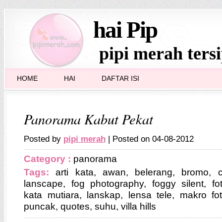
hai Pip
pipi merah ters
HOME
HAI
DAFTAR ISI
Panorama Kabut Pekat
Posted by
pipi merah
| Posted on 04-08-2012
Category :
panorama
Tags:
arti kata
,
awan
,
belerang
,
bromo
,
lanscape
,
fog photography
,
foggy silent
,
fo
kata mutiara
,
lanskap
,
lensa tele
,
makro fo
puncak
,
quotes
,
suhu
,
villa hills