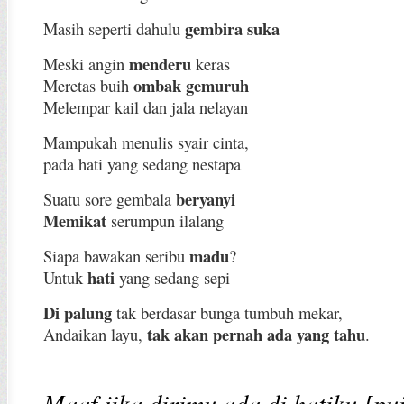
gembira suka
Masih seperti dahulu
menderu
Meski angin
keras
ombak gemuruh
Meretas buih
Melempar kail dan jala nelayan
Mampukah menulis syair cinta,
pada hati yang sedang nestapa
beryanyi
Suatu sore gembala
Memikat
serumpun ilalang
madu
Siapa bawakan seribu
?
hati
Untuk
yang sedang sepi
Di palung
tak berdasar bunga tumbuh mekar,
tak akan pernah ada yang tahu
Andaikan layu,
.
Maaf jika dirimu ada di hatiku [pui