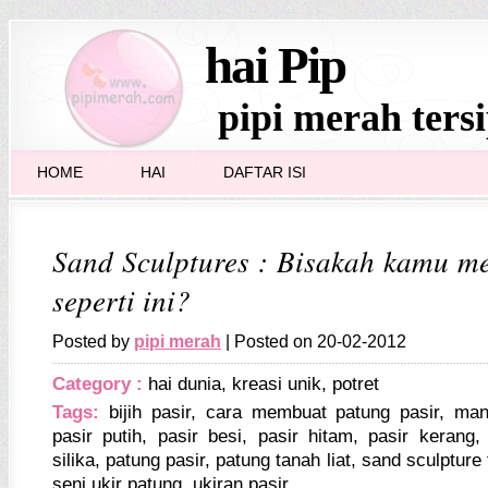
hai Pip
pipi merah ters
HOME
HAI
DAFTAR ISI
Sand Sculptures : Bisakah kamu m
seperti ini?
Posted by
pipi merah
| Posted on 20-02-2012
Category :
hai dunia
,
kreasi unik
,
potret
Tags:
bijih pasir
,
cara membuat patung pasir
,
man
pasir putih
,
pasir besi
,
pasir hitam
,
pasir kerang
silika
,
patung pasir
,
patung tanah liat
,
sand sculpture 
seni ukir patung
,
ukiran pasir