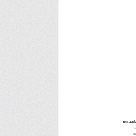
nostrad
m
m