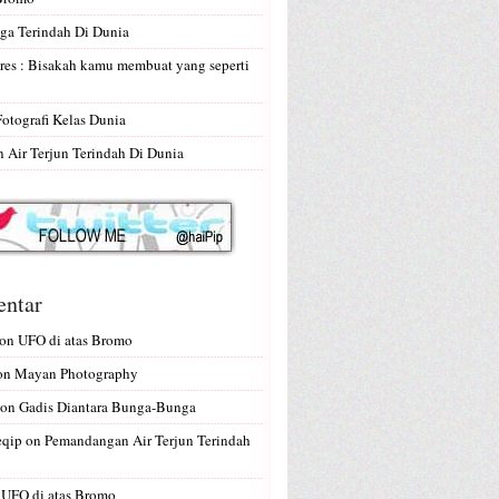
ga Terindah Di Dunia
res : Bisakah kamu membuat yang seperti
Fotografi Kelas Dunia
Air Terjun Terindah Di Dunia
ntar
on
UFO di atas Bromo
on
Mayan Photography
on
Gadis Diantara Bunga-Bunga
eqip
on
Pemandangan Air Terjun Terindah
n
UFO di atas Bromo