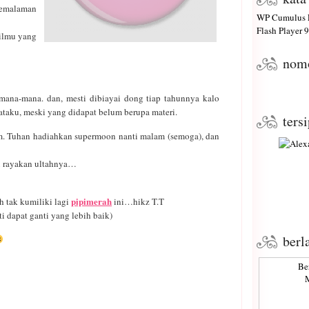
semalaman
WP Cumulus F
Flash Player
9 
 ilmu yang
nom
emana-mana. dan, mesti dibiayai dong tiap tahunnya kalo
ataku, meski yang didapat belum berupa materi.
ters
m. Tuhan hadiahkan supermoon nanti malam (semoga), dan
u rayakan ultahnya…
pipimerah
h tak kumiliki lagi
ini…hikz T.T
i dapat ganti yang lebih baik)
berl
Be
M