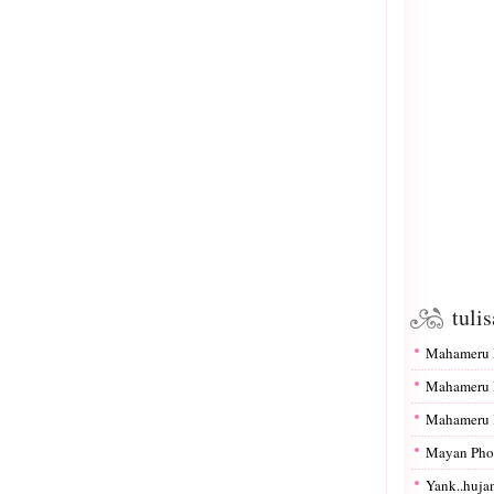
tuli
Mahameru I
Mahameru I
Mahameru I
Mayan Pho
Yank..hujan