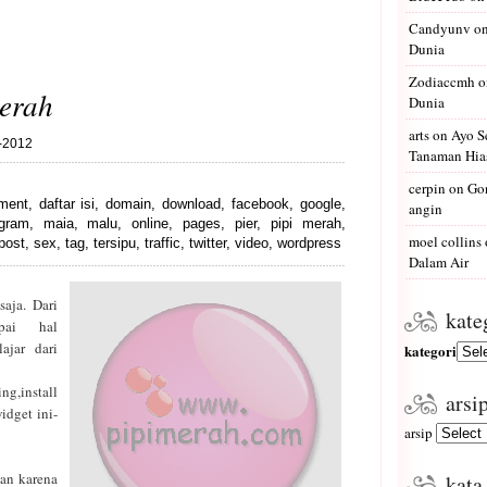
Candyunv
o
Dunia
Zodiaccmh
o
erah
Dunia
arts
on
Ayo S
5-2012
Tanaman Hias
cerpin
on
Gon
ment
,
daftar isi
,
domain
,
download
,
facebook
,
google
,
angin
agram
,
maia
,
malu
,
online
,
pages
,
pier
,
pipi merah
,
moel collins
post
,
sex
,
tag
,
tersipu
,
traffic
,
twitter
,
video
,
wordpress
Dalam Air
aja. Dari
kate
mpai hal
ajar dari
kategori
,install
arsi
idget ini-
arsip
an karena
kata