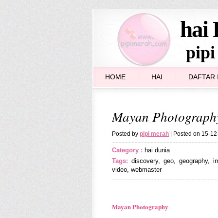
hai 
pipi
HOME
HAI
DAFTAR I
Mayan Photograph
Posted by
pipi merah
| Posted on 15-1
Category :
hai dunia
Tags:
discovery
,
geo
,
geography
,
i
video
,
webmaster
Mayan Photography