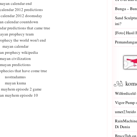
mayan calendar end
Bunga – Bun
calendar 2012 predictions
calendar 2012 doomsday
Sand Sculptu
an calendar countdown
ini?
dar predictions that came true
[Foto] Hasil 
ayan prophecy team
ophecy the world won’t end
Pemandangan 
mayan calendar
an prophecy wikipedia
mayan civilization
mayan predictions
phecies that have come true
nostradamus
kome
mayan kuma
 mayhem episode 2 game
Wilfordiceld
an mayhem episode 10
Vigor Pump
umer23reido
RainMachin
Di Dunia
BruceTub
o