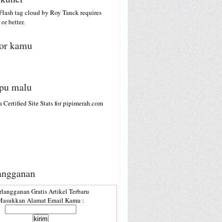
lash tag cloud by
Roy Tanck
requires
or better.
or kamu
ipu malu
angganan
rlangganan Gratis Artikel Terbaru
asukkan Alamat Email Kamu :