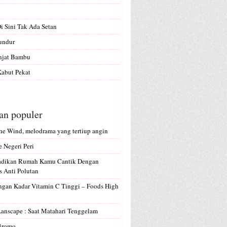
Di Sini Tak Ada Setan
undur
anjat Bambu
abut Pekat
san populer
e Wind, melodrama yang tertiup angin
e Negeri Peri
Jadikan Rumah Kamu Cantik Dengan
 Anti Polutan
gan Kadar Vitamin C Tinggi – Foods High
Lanscape : Saat Matahari Tenggelam
 Bromo