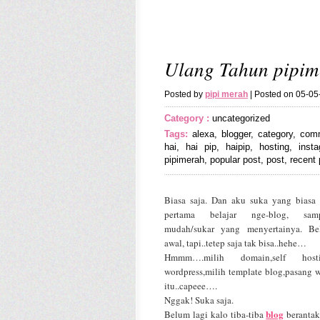
Ulang Tahun pipim
Posted by
pipi merah
| Posted on 05-0
Category :
uncategorized
Tags:
alexa
,
blogger
,
category
,
com
hai
,
hai pip
,
haipip
,
hosting
,
inst
pipimerah
,
popular post
,
post
,
recent 
Biasa saja. Dan aku suka yang biasa s
pertama belajar nge-blog, sa
mudah/sukar yang menyertainya. Bel
awal, tapi..tetep saja tak bisa..hehe…
Hmmm….milih domain,self hosting
wordpress,milih template blog,pasang w
itu..capeee….
Nggak! Suka saja.
blog
Belum lagi kalo tiba-tiba
berantak