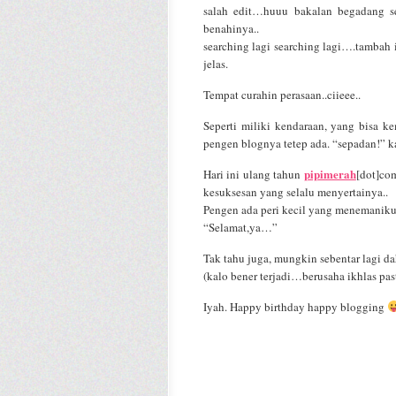
salah edit…huuu bakalan begadang 
benahinya..
searching lagi searching lagi….tambah
jelas.
Tempat curahin perasaan..ciieee..
Seperti miliki kendaraan, yang bisa k
pengen blognya tetep ada. “sepadan!” k
pipimerah
Hari ini ulang tahun
[dot]co
kesuksesan yang selalu menyertainya..
Pengen ada peri kecil yang menemanik
“Selamat,ya…”
Tak tahu juga, mungkin sebentar lagi da
(kalo bener terjadi…berusaha ikhlas past
Iyah. Happy birthday happy blogging