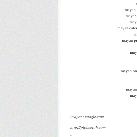
mayan 
mayan 
may
mayan calen
m
mayan pr
may
mayan pro
mayan
may
images : google.com
http://pipimerah.com