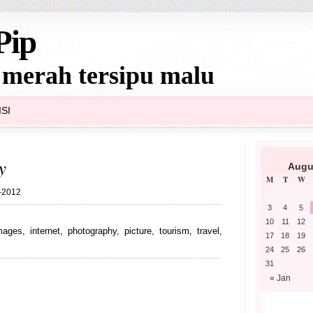
Pip
 merah tersipu malu
SI
y
Augu
M
T
W
2-2012
3
4
5
10
11
12
mages
,
internet
,
photography
,
picture
,
tourism
,
travel
,
17
18
19
24
25
26
31
« Jan