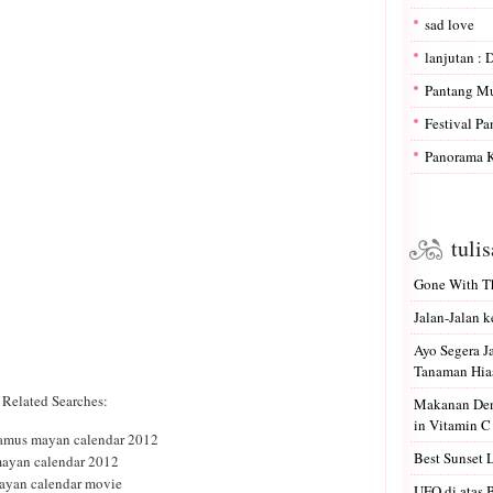
sad love
lanjutan : 
Pantang M
Festival P
Panorama K
tuli
Gone With Th
Jalan-Jalan k
Ayo Segera 
Tanaman Hias
Related Searches:
Makanan Den
in Vitamin C
amus mayan calendar 2012
Best Sunset 
ayan calendar 2012
ayan calendar movie
UFO di atas