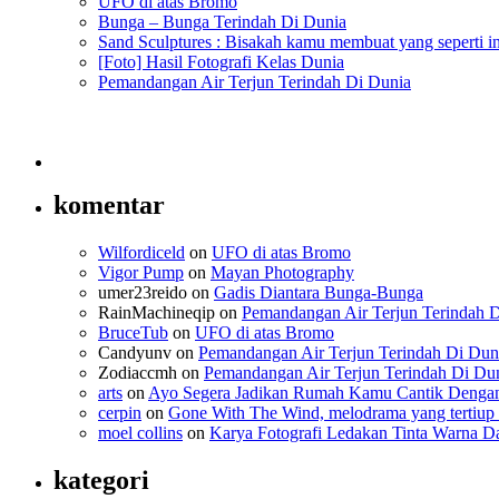
UFO di atas Bromo
Bunga – Bunga Terindah Di Dunia
Sand Sculptures : Bisakah kamu membuat yang seperti in
[Foto] Hasil Fotografi Kelas Dunia
Pemandangan Air Terjun Terindah Di Dunia
komentar
Wilfordiceld
on
UFO di atas Bromo
Vigor Pump
on
Mayan Photography
umer23reido
on
Gadis Diantara Bunga-Bunga
RainMachineqip
on
Pemandangan Air Terjun Terindah 
BruceTub
on
UFO di atas Bromo
Candyunv
on
Pemandangan Air Terjun Terindah Di Dun
Zodiaccmh
on
Pemandangan Air Terjun Terindah Di Du
arts
on
Ayo Segera Jadikan Rumah Kamu Cantik Dengan
cerpin
on
Gone With The Wind, melodrama yang tertiup
moel collins
on
Karya Fotografi Ledakan Tinta Warna D
kategori