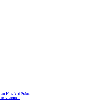
an Hias Anti Polutan
 in Vitamin C