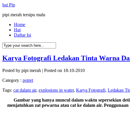
hai Pip
pipi merah tersipu malu
Home
Hai
Daftar Isi
Karya Fotografi Ledakan Tinta Warna Da
Posted by
pipi merah
| Posted on 18-10-2010
Category :
potret
Tags:
cat dalam air
,
explosions in water
,
Karya Fotografi
,
Ledakan Tin
Gambar yang hanya muncul dalam waktu sepersekian detik
menjatuhkan zat pewarna atau cat ke dalam air. Penggunaan