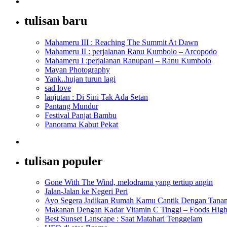
tulisan baru
Mahameru III : Reaching The Summit At Dawn
Mahameru II : perjalanan Ranu Kumbolo – Arcopodo
Mahameru I :perjalanan Ranupani – Ranu Kumbolo
Mayan Photography
Yank..hujan turun lagi
sad love
lanjutan : Di Sini Tak Ada Setan
Pantang Mundur
Festival Panjat Bambu
Panorama Kabut Pekat
tulisan populer
Gone With The Wind, melodrama yang tertiup angin
Jalan-Jalan ke Negeri Peri
Ayo Segera Jadikan Rumah Kamu Cantik Dengan Tanam
Makanan Dengan Kadar Vitamin C Tinggi – Foods High
Best Sunset Lanscape : Saat Matahari Tenggelam