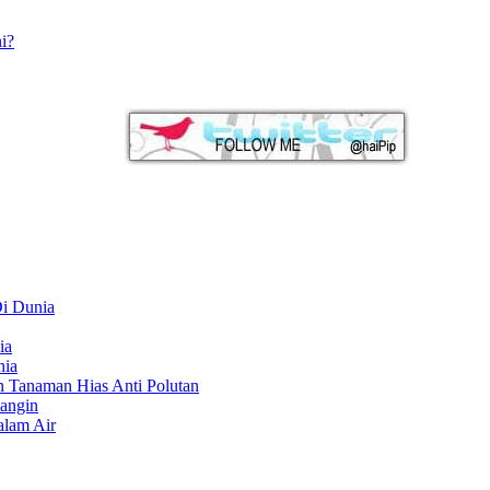
i?
Di Dunia
ia
nia
 Tanaman Hias Anti Polutan
 angin
alam Air