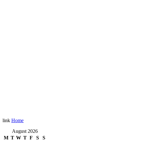
link
Home
August 2026
M
T
W
T
F
S
S