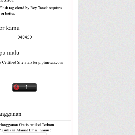
lash tag cloud by
Roy Tanck
requires
or better.
or kamu
ipu malu
angganan
rlangganan Gratis Artikel Terbaru
asukkan Alamat Email Kamu :