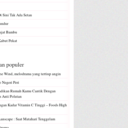
Di Sini Tak Ada Setan
undur
anjat Bambu
abut Pekat
san populer
e Wind, melodrama yang tertiup angin
e Negeri Peri
Jadikan Rumah Kamu Cantik Dengan
 Anti Polutan
gan Kadar Vitamin C Tinggi – Foods High
Lanscape : Saat Matahari Tenggelam
 Bromo