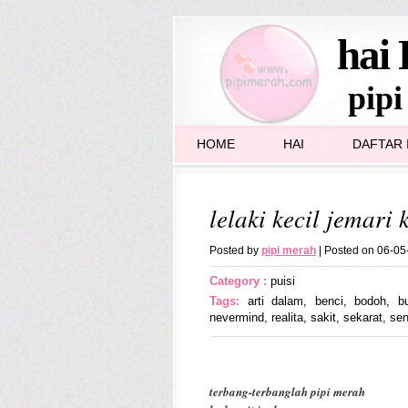
hai 
pipi
HOME
HAI
DAFTAR I
lelaki kecil jemari 
Posted by
pipi merah
| Posted on 06-0
Category :
puisi
Tags:
arti dalam
,
benci
,
bodoh
,
b
nevermind
,
realita
,
sakit
,
sekarat
,
se
terbang-terbanglah
pipi merah