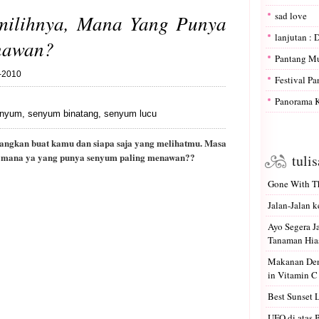
sad love
ilihnya, Mana Yang Punya
lanjutan : 
nawan?
Pantang M
7-2010
Festival P
Panorama K
enyum
,
senyum binatang
,
senyum lucu
angkan buat kamu dan siapa saja yang melihatmu. Masa
. mana ya yang punya senyum paling menawan??
tuli
Gone With Th
Jalan-Jalan k
Ayo Segera 
Tanaman Hias
Makanan Den
in Vitamin C
Best Sunset 
UFO di atas