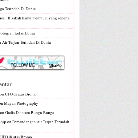
ga Terindah Di Dunia
res : Bisakah kamu membuat yang seperti
Fotografi Kelas Dunia
Air Terjun Terindah Di Dunia
ntar
on
UFO di atas Bromo
on
Mayan Photography
on
Gadis Diantara Bunga-Bunga
eqip
on
Pemandangan Air Terjun Terindah
n
UFO di atas Bromo