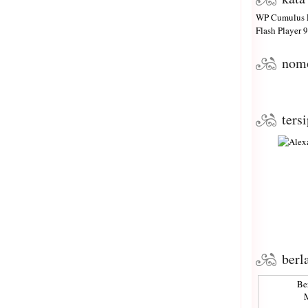
WP Cumulus F
Flash Player
9 
nom
ters
berl
Be
M