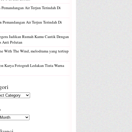
n
Pemandangan Air Terjun Terindah Di
n
Pemandangan Air Terjun Terindah Di
egera Jadikan Rumah Kamu Cantik Dengan
 Anti Polutan
e With The Wind, melodrama yang tertiup
on
Karya Fotografi Ledakan Tinta Warna
gori
p
 kunci