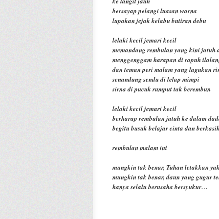
ke langit jauh
bersayap pelangi luasan warna
lupakan jejak kelabu butiran debu
lelaki kecil jemari kecil
memandang rembulan yang kini jatuh d
menggenggam harapan di rapuh ilalan
dan teman peri malam yang lagukan ri
senandung sendu di lelap mimpi
sirna di pucuk rumput tak berembun
lelaki kecil jemari kecil
berharap rembulan jatuh ke dalam da
begitu busuk belajar cinta dan berkasi
rembulan malam ini
mungkin tak benar, Tuhan letakkan yaki
mungkin tak benar, daun yang gugur te
hanya selalu berusaha
bersyukur
…