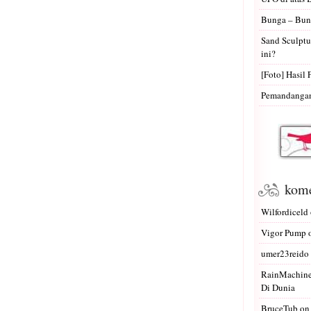
Bunga – Bun
Sand Sculptu
ini?
[Foto] Hasil 
Pemandangan 
kome
Wilfordiceld
Vigor Pump
umer23reido
RainMachin
Di Dunia
BruceTub
o