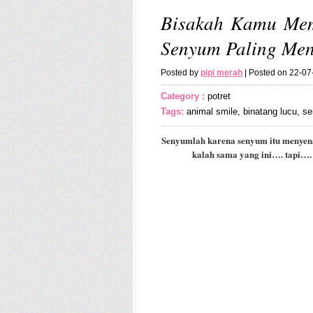
Bisakah Kamu Mem
Senyum Paling Me
Posted by
pipi merah
| Posted on 22-0
Category :
potret
Tags:
animal smile
,
binatang lucu
,
s
Senyumlah karena senyum itu menyen
kalah sama yang ini…. tapi…