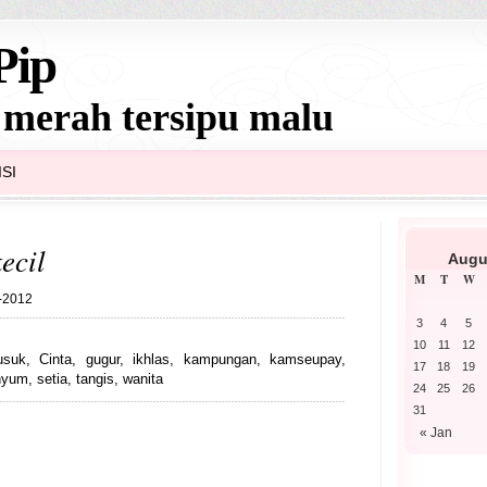
Pip
 merah tersipu malu
SI
kecil
Augu
M
T
W
5-2012
3
4
5
10
11
12
usuk
,
Cinta
,
gugur
,
ikhlas
,
kampungan
,
kamseupay
,
17
18
19
nyum
,
setia
,
tangis
,
wanita
24
25
26
31
« Jan