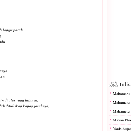
i langit patah
g
ndu
danya
han
tuli
Mahameru I
n di atas yang lainnya,
Mahameru I
lah dituliskan kapan jatuhnya,
Mahameru I
Mayan Pho
Yank..hujan