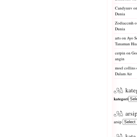
Candyunv
o
Dunia
Zodiaccmh
o
Dunia
arts
on
Ayo S
Tanaman Hias
cerpin
on
Gon
angin
moel collins
Dalam Air
kate
kategori
arsi
arsip
kata