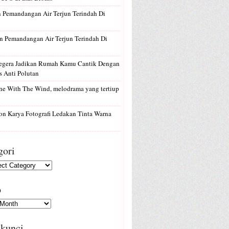
n
Pemandangan Air Terjun Terindah Di
n
Pemandangan Air Terjun Terindah Di
egera Jadikan Rumah Kamu Cantik Dengan
 Anti Polutan
e With The Wind, melodrama yang tertiup
on
Karya Fotografi Ledakan Tinta Warna
gori
p
 kunci