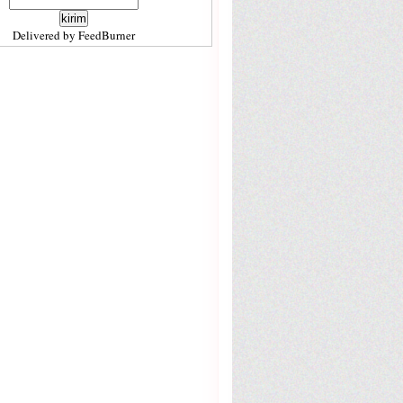
Delivered by
FeedBurner