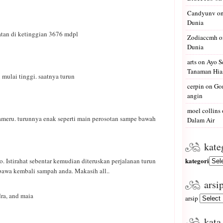
Candyunv
o
Dunia
tan di ketinggian 3676 mdpl
Zodiaccmh
o
Dunia
arts
on
Ayo S
Tanaman Hias
mulai tinggi. saatnya turun
cerpin
on
Gon
angin
moel collins
meru. turunnya enak seperti main perosotan sampe bawah
Dalam Air
kate
kategori
 Istirahat sebentar kemudian diteruskan perjalanan turun
bawa kembali sampah anda. Makasih all..
arsi
ndra, and maia
arsip
kata