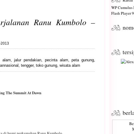
WP Cumulus F
Flash Player
9 
erjalanan Ranu Kumbolo –
nom
1-2013
ters
fi alam
,
jalur pendakian
,
pecinta alam
,
peta gunung
,
annasional
,
tengger
,
toko gunung
,
wisata alam
ing The Summit At Dawn
berl
Be
M
 di bumi perkemahan Ranu Kumbolo