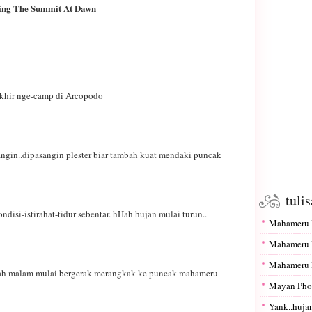
ing The Summit At Dawn
khir nge-camp di Arcopodo
ngin..dipasangin plester biar tambah kuat mendaki puncak
tuli
disi-istirahat-tidur sebentar. hHah hujan mulai turun..
Mahameru I
Mahameru I
Mahameru I
gah malam mulai bergerak merangkak ke puncak mahameru
Mayan Pho
Yank..hujan