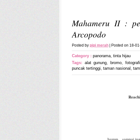
Mahameru II : p
Arcopodo
Posted by
pipi merah
| Posted on 18-0
Category :
panorama
,
tinta hijau
Tags:
alat gunung
,
bromo
,
fotogra
puncak tertinggi
,
taman nasional
,
tam
Reach
humm…sampai juga