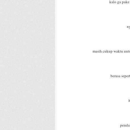
kalo ga pake
ny
masih cukup waktu untu
berasa seper
h
pendak