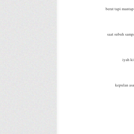
berat tapi mantap
saat subuh sampa
iyah k
kepulan asa