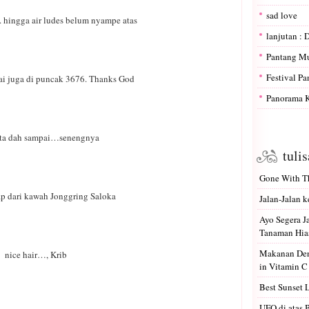
sad love
. hingga air ludes belum nyampe atas
lanjutan : 
Pantang M
Festival P
i juga di puncak 3676. Thanks God
Panorama K
ita dah sampai…senengnya
tuli
Gone With Th
p dari kawah Jonggring Saloka
Jalan-Jalan k
Ayo Segera 
Tanaman Hias
Makanan Den
nice hair…, Krib
in Vitamin C
Best Sunset 
UFO di atas