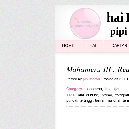
hai 
pipi
HOME
HAI
DAFTAR I
Mahameru III : Re
Posted by
pipi merah
| Posted on 21-0
Category :
panorama
,
tinta hijau
Tags:
alat gunung
,
bromo
,
fotogra
puncak tertinggi
,
taman nasional
,
tam