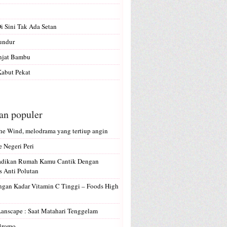
Di Sini Tak Ada Setan
undur
anjat Bambu
abut Pekat
san populer
e Wind, melodrama yang tertiup angin
e Negeri Peri
Jadikan Rumah Kamu Cantik Dengan
 Anti Polutan
gan Kadar Vitamin C Tinggi – Foods High
Lanscape : Saat Matahari Tenggelam
 Bromo