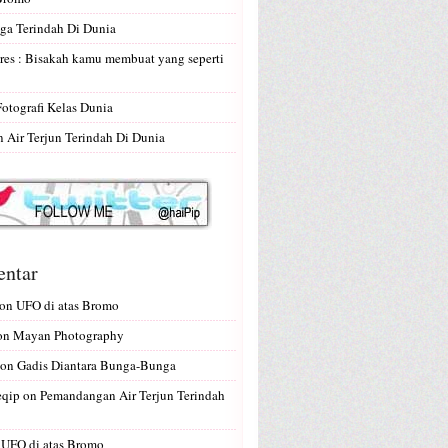
ga Terindah Di Dunia
res : Bisakah kamu membuat yang seperti
Fotografi Kelas Dunia
Air Terjun Terindah Di Dunia
ntar
on
UFO di atas Bromo
on
Mayan Photography
on
Gadis Diantara Bunga-Bunga
eqip
on
Pemandangan Air Terjun Terindah
n
UFO di atas Bromo