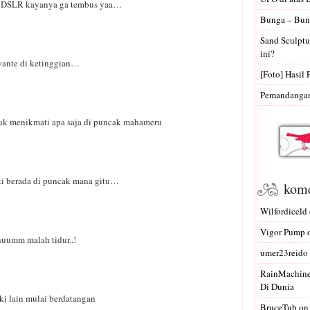
 DSLR kayanya ga tembus yaa…
Bunga – Bun
Sand Sculptu
ini?
ante di ketinggian…
[Foto] Hasil 
Pemandangan 
k menikmati apa saja di puncak mahameru
ti berada di puncak mana gitu…
kome
Wilfordiceld
Vigor Pump
uumm malah tidur..!
umer23reido
RainMachin
Di Dunia
i lain mulai berdatangan
BruceTub
o