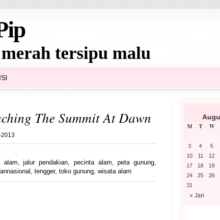
Pip
 merah tersipu malu
SI
aching The Summit At Dawn
Augu
M
T
W
1-2013
3
4
5
10
11
12
fi alam
,
jalur pendakian
,
pecinta alam
,
peta gunung
,
17
18
19
annasional
,
tengger
,
toko gunung
,
wisata alam
24
25
26
31
« Jan