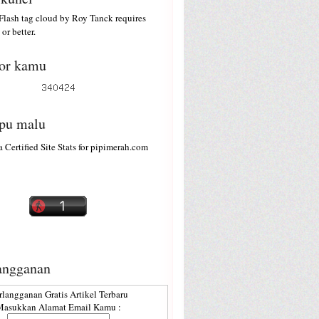
lash tag cloud by
Roy Tanck
requires
or better.
or kamu
ipu malu
angganan
rlangganan Gratis Artikel Terbaru
asukkan Alamat Email Kamu :