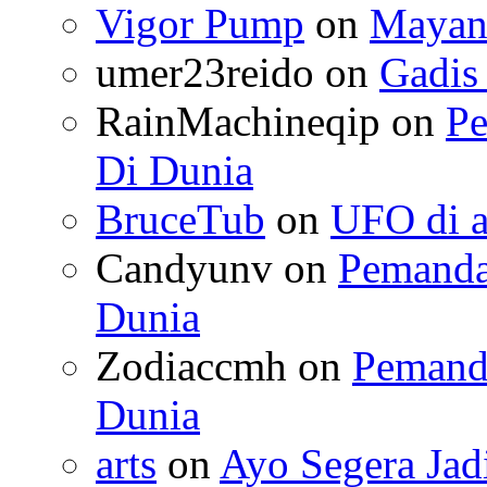
Vigor Pump
on
Mayan
umer23reido
on
Gadis
RainMachineqip
on
Pe
Di Dunia
BruceTub
on
UFO di 
Candyunv
on
Pemanda
Dunia
Zodiaccmh
on
Pemanda
Dunia
arts
on
Ayo Segera Ja