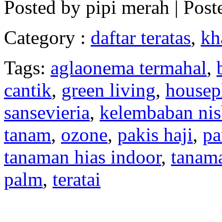
Posted by
pipi merah
| Post
Category :
daftar teratas
,
kh
Tags:
aglaonema termahal
,
cantik
,
green living
,
housep
sansevieria
,
kelembaban nis
tanam
,
ozone
,
pakis haji
,
pa
tanaman hias indoor
,
tanama
palm
,
teratai