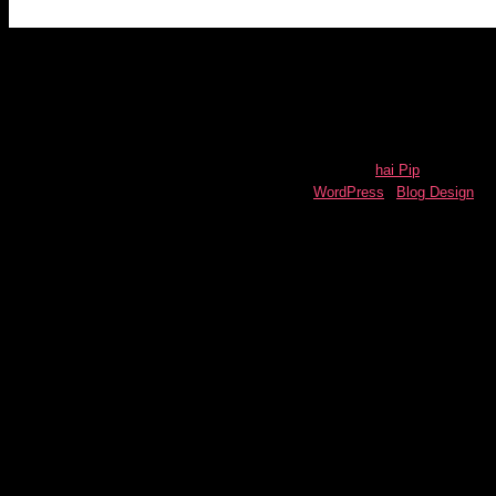
HAI PIP
© All Rights Reserved.
hai Pip
Powered by :
WordPress
|
Blog Design
by