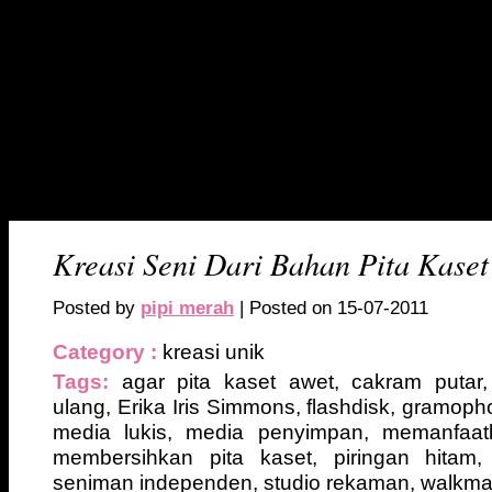
hai Pip
pipi merah ters
HOME
HAI
DAFTAR ISI
Kreasi Seni Dari Bahan Pita Kaset
Posted by
pipi merah
| Posted on 15-07-2011
Category :
kreasi unik
Tags:
agar pita kaset awet
,
cakram putar
ulang
,
Erika Iris Simmons
,
flashdisk
,
gramoph
media lukis
,
media penyimpan
,
memanfaat
membersihkan pita kaset
,
piringan hitam
seniman independen
,
studio rekaman
,
walkm